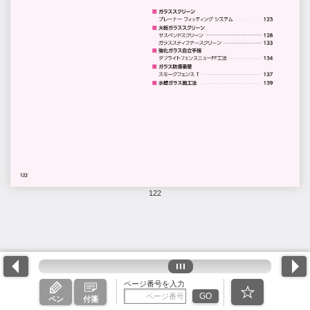
122
ページ番号を入力
GO
ペン
付箋